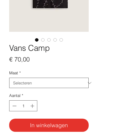
Vans Camp
Prijs
€ 70,00
Maat
*
Aantal
*
In winkelwagen