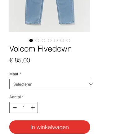
Volcom Fivedown
Prijs
€ 85,00
Maat
*
Aantal
*
In winkelwagen